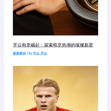
开云电竞崛起：探索电竞热潮的璀璨新星
新闻资讯
/ By
开云, 开云