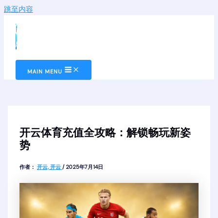
跳至内容
MAIN MENU
开云体育充值全攻略：解锁畅玩新姿
势
作者：
开云, 开云
/
2025年7月14日