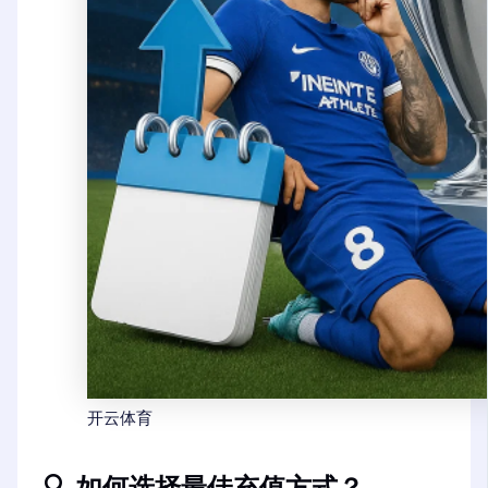
开云体育
🔍 如何选择最佳充值方式？