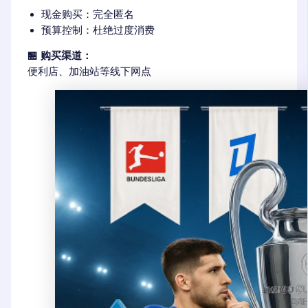
现金购买：完全匿名
预算控制：杜绝过度消费
🏪 购买渠道：
便利店、加油站等线下网点