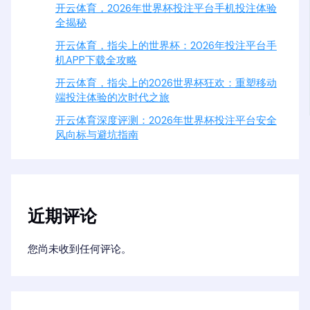
开云体育，2026年世界杯投注平台手机投注体验
全揭秘
开云体育，指尖上的世界杯：2026年投注平台手
机APP下载全攻略
开云体育，指尖上的2026世界杯狂欢：重塑移动
端投注体验的次时代之旅
开云体育深度评测：2026年世界杯投注平台安全
风向标与避坑指南
近期评论
您尚未收到任何评论。