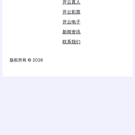
开云真人
开云彩票
开云电子
新闻资讯
联系我们
版权所有 © 2026