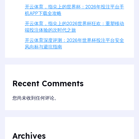
开云体育，指尖上的世界杯：2026年投注平台手
机APP下载全攻略
开云体育，指尖上的2026世界杯狂欢：重塑移动
端投注体验的次时代之旅
开云体育深度评测：2026年世界杯投注平台安全
风向标与避坑指南
Recent Comments
您尚未收到任何评论。
Archives