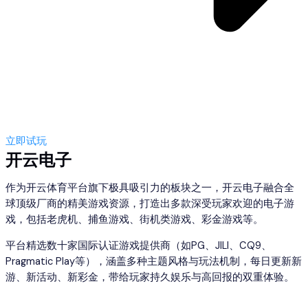
立即试玩
开云电子
作为开云体育平台旗下极具吸引力的板块之一，开云电子融合全
球顶级厂商的精美游戏资源，打造出多款深受玩家欢迎的电子游
戏，包括老虎机、捕鱼游戏、街机类游戏、彩金游戏等。
平台精选数十家国际认证游戏提供商（如PG、JILI、CQ9、
Pragmatic Play等），涵盖多种主题风格与玩法机制，每日更新新
游、新活动、新彩金，带给玩家持久娱乐与高回报的双重体验。