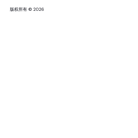
版权所有 © 2026