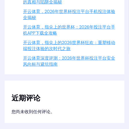
的真相与陷阱全揭秘
开云体育，2026年世界杯投注平台手机投注体验
全揭秘
开云体育，指尖上的世界杯：2026年投注平台手
机APP下载全攻略
开云体育，指尖上的2026世界杯狂欢：重塑移动
端投注体验的次时代之旅
开云体育深度评测：2026年世界杯投注平台安全
风向标与避坑指南
近期评论
您尚未收到任何评论。