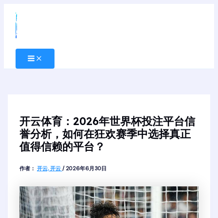
MAIN
跳
MENU
至
内
容
开云体育：2026年世界杯投注平台信
誉分析，如何在狂欢赛季中选择真正
值得信赖的平台？
作者：
开云, 开云
/
2026年6月30日