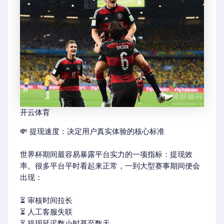
开云体育
💸 提现速度：决定用户真实体验的核心标准
世界杯期间最容易暴露平台实力的一项指标：提现效
率。很多平台平时看起来正常，一到大型赛事期间便会
出现：
⏳ 审核时间拉长
⏳ 人工客服失联
⏳ 提现延迟数小时甚至数天