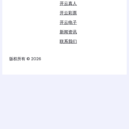
开云真人
开云彩票
开云电子
新闻资讯
联系我们
版权所有 © 2026