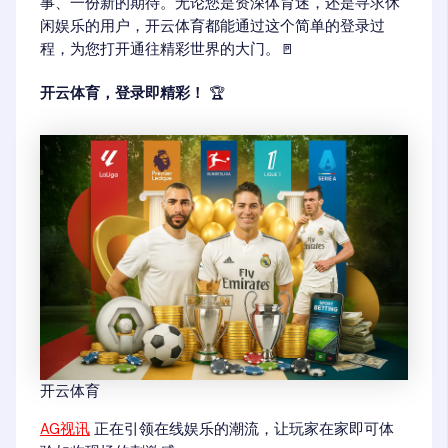
事、一份新的期待。无论您是资深体育迷，还是寻求休
闲娱乐的用户，开云体育都能通过这个简单的登录过
程，为您打开通往精彩世界的大门。🚪
开云体育，登录即精彩！
🏆
开云体育
AG视讯
正在引领在线娱乐的潮流，让玩家在家即可体