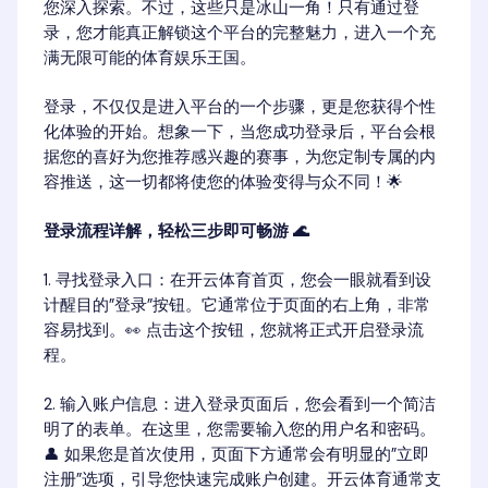
您深入探索。不过，这些只是冰山一角！只有通过登
录，您才能真正解锁这个平台的完整魅力，进入一个充
满无限可能的体育娱乐王国。
登录，不仅仅是进入平台的一个步骤，更是您获得个性
化体验的开始。想象一下，当您成功登录后，平台会根
据您的喜好为您推荐感兴趣的赛事，为您定制专属的内
容推送，这一切都将使您的体验变得与众不同！🌟
登录流程详解，轻松三步即可畅游 🌊
1. 寻找登录入口：在开云体育首页，您会一眼就看到设
计醒目的”登录”按钮。它通常位于页面的右上角，非常
容易找到。👀 点击这个按钮，您就将正式开启登录流
程。
2. 输入账户信息：进入登录页面后，您会看到一个简洁
明了的表单。在这里，您需要输入您的用户名和密码。
👤 如果您是首次使用，页面下方通常会有明显的”立即
注册”选项，引导您快速完成账户创建。开云体育通常支