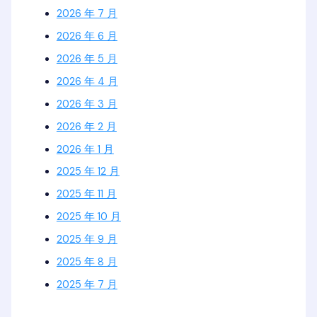
2026 年 7 月
2026 年 6 月
2026 年 5 月
2026 年 4 月
2026 年 3 月
2026 年 2 月
2026 年 1 月
2025 年 12 月
2025 年 11 月
2025 年 10 月
2025 年 9 月
2025 年 8 月
2025 年 7 月