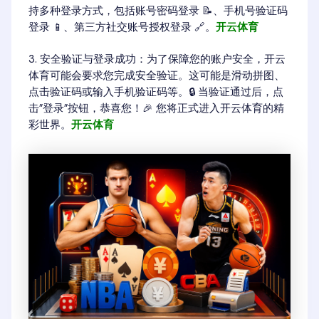
持多种登录方式，包括账号密码登录 📝、手机号验证码
登录 📱、第三方社交账号授权登录 🔗。
开云体育
3. 安全验证与登录成功：为了保障您的账户安全，开云
体育可能会要求您完成安全验证。这可能是滑动拼图、
点击验证码或输入手机验证码等。🔒 当验证通过后，点
击”登录”按钮，恭喜您！🎉 您将正式进入开云体育的精
彩世界。
开云体育