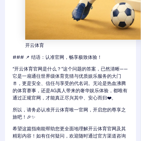
开云体育
### 📌 结语：认准官网，畅享极致体验！
“开云体育官网是什么？”这个问题的答案，已然清晰——
它是一扇通往世界级体育竞猜与优质娱乐服务的大门
🚪，更是安全、信任与享受的代名词。无论是热血沸腾
的体育赛事，还是AG真人带来的奢华娱乐体验，都唯有
通过正规官网，才能真正尽兴其中、安心而归❤️。
所以，请务必认准开云体育唯一官网，开启您的尊享之
旅吧！🎉✨
希望这篇指南能帮助您更全面地理解开云体育官网及其
精彩内容！如有任何疑问，欢迎随时通过官方渠道咨询