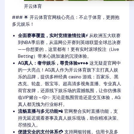
开云体育
### 🌟 开云体育官网核心亮点：不止于体育，更拥抱
多元娱乐！
全面赛事覆盖，实时竞猜激情拉满⚡
从欧洲五大联赛
到NBA季后赛，从温网公开赛到英雄联盟全球总决赛
——你想要的，这里都有！更有实时滚球投注（Live
Betting）带来心跳加速的沉浸体验。
AG真人：奢华娱乐，尊贵体验♠️♥️♦️♣️
这无疑是官网中
的一大亮点！AG真人作为开云体育旗下主打真人娱
乐的品牌，提供多种经典 casino 游戏：百家乐、黑
杰克、轮盘、骰宝等。超高清多视角直播、专业真人
荷官发牌，还原线下娱乐场的震撼氛围，让你仿佛亲
临VIP赌台～🎲✨ 无论是氛围营造还是交互体验，AG
真人都无愧为行业标杆。
流畅直播与多元功能📲
官网整合实时直播功能，支
持无延迟观看赛事及真人娱乐现场，助你精准决策、
尽情投入。
便捷安全的支付体系💳
支持网银转账、信用卡及多