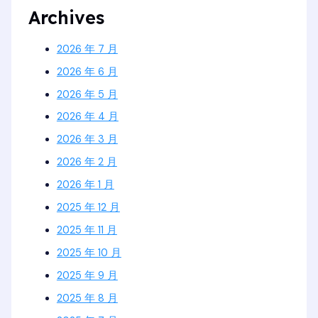
Archives
2026 年 7 月
2026 年 6 月
2026 年 5 月
2026 年 4 月
2026 年 3 月
2026 年 2 月
2026 年 1 月
2025 年 12 月
2025 年 11 月
2025 年 10 月
2025 年 9 月
2025 年 8 月