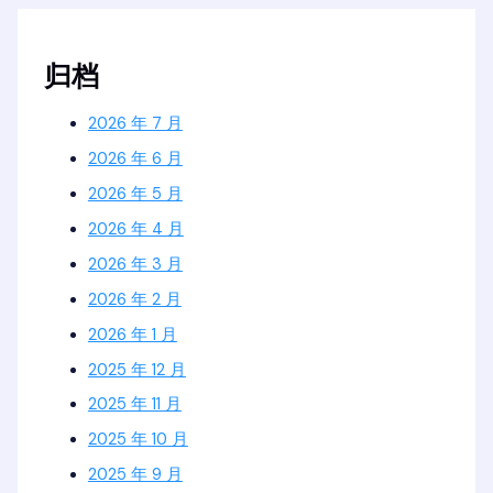
归档
2026 年 7 月
2026 年 6 月
2026 年 5 月
2026 年 4 月
2026 年 3 月
2026 年 2 月
2026 年 1 月
2025 年 12 月
2025 年 11 月
2025 年 10 月
2025 年 9 月