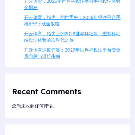
开云体育，2026年世界杯投注平台手机投注体验
全揭秘
开云体育，指尖上的世界杯：2026年投注平台手
机APP下载全攻略
开云体育，指尖上的2026世界杯狂欢：重塑移动
端投注体验的次时代之旅
开云体育深度评测：2026年世界杯投注平台安全
风向标与避坑指南
Recent Comments
您尚未收到任何评论。