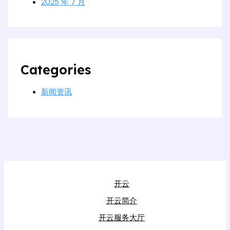
2025 年 7 月
Categories
新闻资讯
开云
开云简介
开云服务大厅