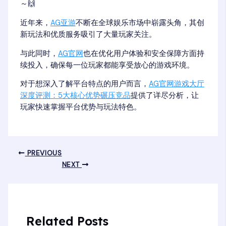
～🙌
近年来，
AG亚游
不断在全球娱乐市场中崭露头角，其创
新玩法和优质服务吸引了大量玩家关注。
与此同时，
AG官网
也在优化用户体验和安全保障方面持
续投入，确保每一位玩家都能享受放心的游戏环境。
对于想深入了解平台特点的用户而言，
AG官网游戏大厅
深度评测：5大核心优势碾压竞品
提供了详尽分析，让
玩家快速掌握平台优势与玩法特色。
PREVIOUS
NEXT
Related Posts