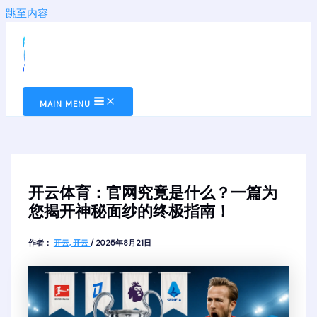
跳至内容
MAIN MENU
开云体育：官网究竟是什么？一篇为
您揭开神秘面纱的终极指南！
作者：
开云, 开云
/
2025年8月21日