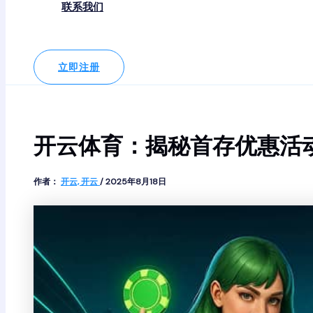
联系我们
立即注册
开云体育：揭秘首存优惠活
作者：
开云, 开云
/
2025年8月18日