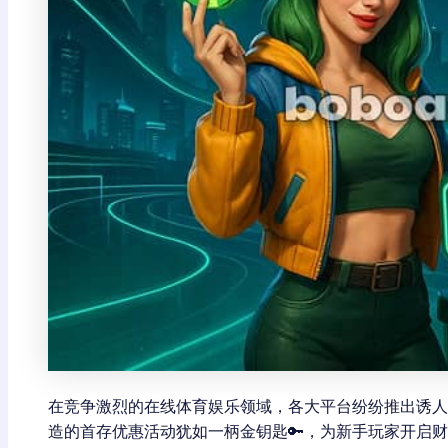
在竞争激烈的在线体育娱乐领域，各大平台纷纷推出诱
造的首存优惠活动犹如一柄金钥匙🔑，为新手玩家开启