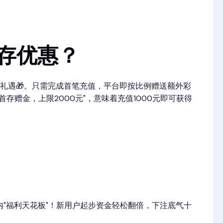
首存优惠？
礼遇🎁。只需完成首笔充值，平台即按比例赠送额外彩
首存赠金，上限2000元"，意味着充值1000元即可获得
内"福利天花板"！新用户起步资金轻松翻倍，下注底气十