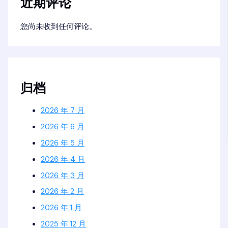
近期评论
您尚未收到任何评论。
归档
2026 年 7 月
2026 年 6 月
2026 年 5 月
2026 年 4 月
2026 年 3 月
2026 年 2 月
2026 年 1 月
2025 年 12 月