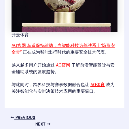
开云体育
AG官网 车道保持辅助：当智能科技为驾驶系上“隐形安
全带”
正在成为智能出行时代的重要安全技术代表。
越来越多用户开始通过
AG官网
了解前沿智能驾驶与安
全辅助系统的发展趋势。
与此同时，跨界科技与赛事数据融合也让
AG体育
成为
关注智能化与实时决策技术应用的重要窗口。
PREVIOUS
NEXT