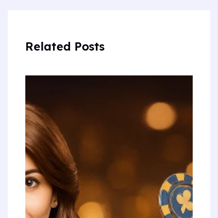
Related Posts