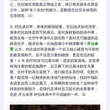
心，往往能在危险真正降临之前，就已将其扼杀在摇篮
之中，这种“未卜先知”的能力，是数据无法完全体现的
宝贵财富。🕵️‍♂️
💪 对抗成功率：身体的硬核较量。无论战术如何演变，
身体对抗始终是防守的基石。面对身材魁梧的高中锋，
能否在每一次空中争顶中占据优势？面对灵巧敏捷的边
路突击手，能否在每一次地面缠斗中精准断球？
开云体
育
认为，对抗成功率是衡量一个后卫核心硬度与可靠性
的最直观标尺。这不仅是力量的碰撞，更是意志的较
量！⚔️ 🎯 由守转攻与沉着冷静：进攻的策源地。在世界
杯淘汰赛的窒息氛围中，后卫脚下的沉着冷静至关重
要。在对手的高位逼抢下，他们能否从容控球、化险为
夷？能否用一记精准的长传或巧妙的短传，找到中场队
友或套边而上的边翼卫，从而瞬间发动快攻？这种由守
转攻的衔接能力，是现代足球对后卫提出的全新要求，
也是 开云体育 评估体系中不可或缺的一环。🚀