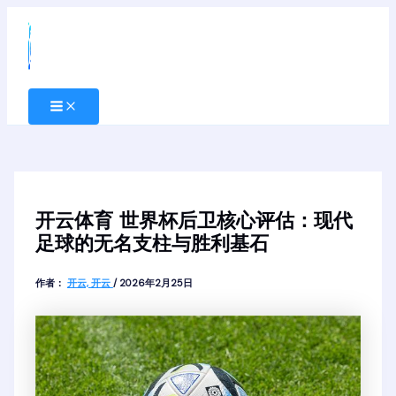
MAIN
跳
MENU
至
内
容
开云体育 世界杯后卫核心评估：现代
足球的无名支柱与胜利基石
作者：
开云, 开云
/
2026年2月25日